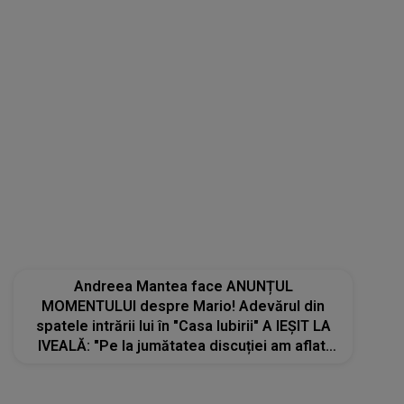
Andreea Mantea face ANUNȚUL
MOMENTULUI despre Mario! Adevărul din
spatele intrării lui în "Casa Iubirii" A IEȘIT LA
IVEALĂ: "Pe la jumătatea discuției am aflat.
Noi nu știam că el este..."
STIRI MONDENE