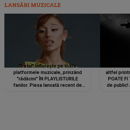
"Petal" înflorește pe toate
De această 
platformele muzicale, prinzând
altfel prin
"rădăcini" ÎN PLAYLISTURILE
POATE FI
fanilor. Piesa lansată recent de
de public!
Ariana Grande îi face pe
a lansat V
ascultători SĂ O ASCULTE PE
REPEAT
DIVERTISMENT