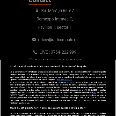
LIVE : 0754-222.999
WhatsApp: 0754-222.999
© 2019-2026 DOGAN MEDIA INTERNATIONAL SA, Toate
drepturile rezervate.
Nouă ne pasă ca datele tale personale să rămână confidențiale
Noi și partenerii noștri
589
stocăm și/sau accesăm informații pe dispozitivul dvs., precum identificatorii cookie unici pentru
prelucrarea datelor cu caracter personal. Puteți accepta sau gestiona preferințele dvs. făcând clic mai jos, respectiv vă
puteți opune utilizării unui interes legitim în orice moment pe pagina cu politica de confidențialitate. Aceste alegeri vor fi
raportate partenerilor noștri și nu vă vor afecta navigarea.
Mai multe detalii
Noi si partenerii nostri (retelele de socializare si agentiile de publicitate partenere, precum si furnizorii nostri de servicii de
date analitice) prelucram date pentru a permite website-ului sa functioneze, pentru a personaliza continutul si anunturile
publicitare afisate in functie de interesele si/sau profilul dvs., pentru a va oferi functionalitati aferente retelelor de
socializare si pentru a analiza traficul pe website. Beneficiati de drepturile prevazute de art. 15-22 din GDPR in legatura
cu prelucrarea datelor cu caracter personal. Aceste drepturi pot fi exercitate prin modalitatea indicata
aici
. Prin click pe
“ACCEPT TOATE”, acceptati folosirea tuturor Tehnologiilor de tip Cookie, care implica inclusiv acceptul dvs. cu privire la
stocarea/accesarea informatiilor de catre Vendor-ii cu care colaboram. Prin click pe “VREAU SA MODIFIC SETARILE
INDIVIDUAL” puteti schimba preferintele in mod individual, mai putin cele legate de cookie strict necesare pentru
functionarea website-ului.
Atât noi, cât și partenerii noștri prelucrăm datele pentru a oferi:
Stocarea și/sau accesarea informațiilor de pe un dispozitiv. Măsurarea performanței reclamelor. Utilizarea profilurilor
pentru selectarea conținutului personalizat. Dezvoltarea și îmbunătățirea serviciilor. Crearea profilurilor de conținut