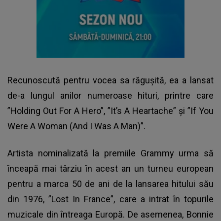
Recunoscută pentru vocea sa răguşită, ea a lansat
de-a lungul anilor numeroase hituri, printre care
”Holding Out For A Hero”, ”It’s A Heartache” şi ”If You
Were A Woman (And I Was A Man)”.
Artista nominalizată la premiile Grammy urma să
înceapă mai târziu în acest an un turneu european
pentru a marca 50 de ani de la lansarea hitului său
din 1976, ”Lost In France”, care a intrat în topurile
muzicale din întreaga Europă. De asemenea, Bonnie