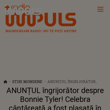
Radio Impuls
STIRI MONDENE
ANUNȚUL ÎNGRIJORĂTOR
DESPRE BONNIE TYLER!
ANUNȚUL îngrijorător despre
CELEBRA CÂNTĂREAȚĂ A FOST
PLASATĂ ÎN COMĂ INDUSĂ,
Bonnie Tyler! Celebra
DUPĂ CE A FOST OPERATĂ DE
cântăreață a fost plasată în
URGENȚĂ ÎN PORTUGALIA