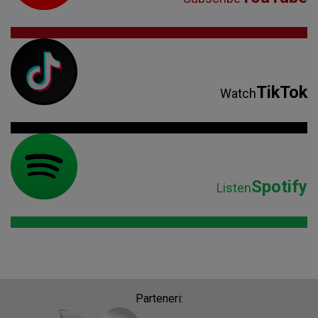
Spotify
Listen
Parteneri: