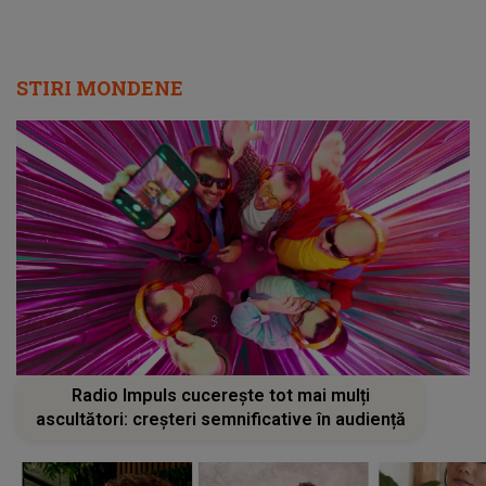
Radio Impuls cucerește tot mai mulți
ascultători: creșteri semnificative în audiență
REVEDERE EMOȚIONANTĂ pentru
MESAJUL ca
Mihai Trăistariu! Fratele lui a venit
pe Ilean