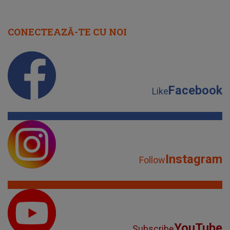
Instagram
Follow
YouTube
Subscribe
TikTok
Watch