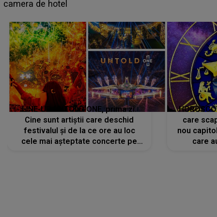
LINE-UP UNTOLD ONE, prima zi.
HOROSCOP 
Cine sunt artiștii care deschid
care scap
festivalul și de la ce ore au loc
nou capitol
cele mai așteptate concerte pe
care a
scena principală?
perioadă 
CONECTEAZĂ-TE CU NOI
Facebook
Like