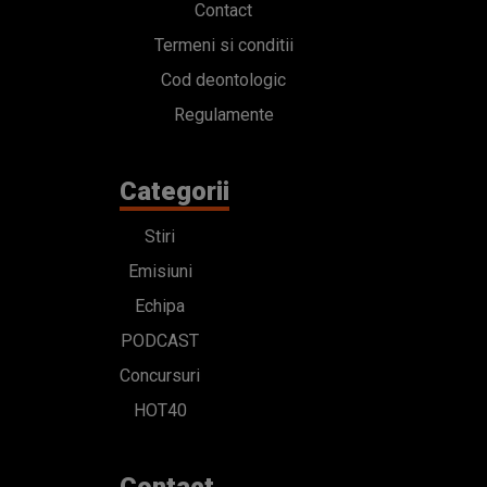
Stiri
Emisiuni
Echipa
PODCAST
Concursuri
HOT40
Contact
Bd. Mărăști 65-67,
Romexpo Intrarea C,
Pavilion T, sector 1
office@radioimpuls.ro