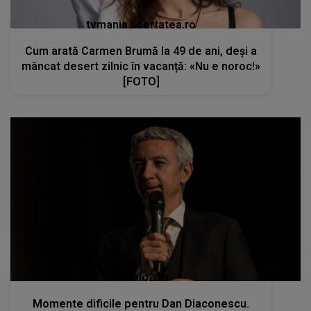
tvmania.libertatea.ro
Cum arată Carmen Brumă la 49 de ani, deși a
mâncat desert zilnic în vacanță: «Nu e noroc!»
[FOTO]
kanald2.ro
Momente dificile pentru Dan Diaconescu.