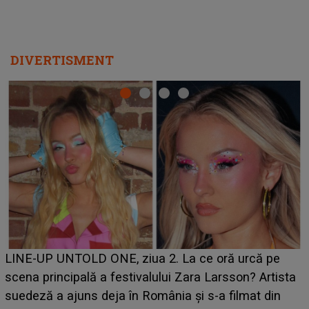
Ce a dezvăluit noua concurentă din "Casa Iubirii" l-a
luat prin surprindere pe Emanuel. CINE ESTE
BĂIATUL VIZAT de Alexandra?! Aflându-se în fața
faptului împlinit, A RECUNOSCUT IMEDIAT: "Am
avut..."