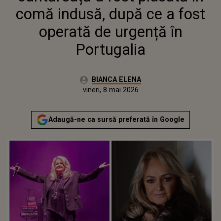
comă indusă, după ce a fost
operată de urgență în
Portugalia
Autor:
BIANCA ELENA
Publicat:
vineri, 8 mai 2026
Adaugă-ne ca sursă preferată în Google