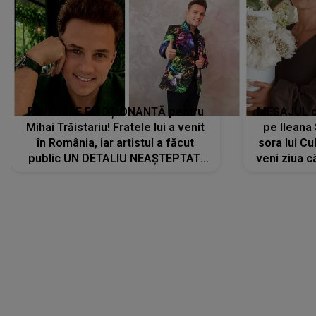
în România, iar artistul a făcut
sora lui Cu
public UN DETALIU NEAȘTEPTAT:
veni ziua c
"Nu știu ce să-i zic. Voi ce spuneți
? Să se..."
LANSĂRI MUZICALE