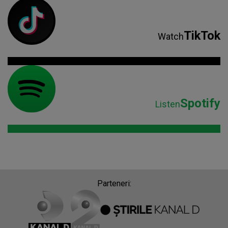
TikTok
Watch
Spotify
Listen
Parteneri: