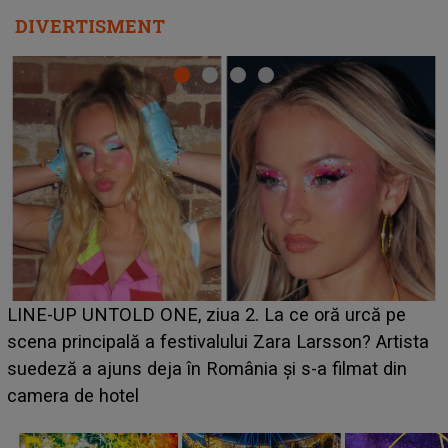
DIVERTISMENT
Ce a dezvăluit noua concurentă din "Casa Iubirii" l-a
luat prin surprindere pe Emanuel. CINE ESTE
BĂIATUL VIZAT de Alexandra?! Aflându-se în fața
faptului împlinit, A RECUNOSCUT IMEDIAT: "Am
avut..."