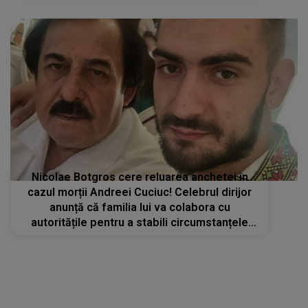
întrebat de ce a făcut asta"
Nicolae Botgros cere reluarea anchetei în
cazul morții Andreei Cuciuc! Celebrul dirijor
anunță că familia lui va colabora cu
autoritățile pentru a stabili circumstanțele
exacte ale tragediei: „Regret că până în
prezent nu a fost audiat Cristian”