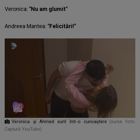
Veronica
:
"Nu am glumit"
Andreea Mantea:
"Felicitări!"
Veronica
ș
i Ahmed sunt într-o cunoaștere
(sursa foto:
Captură YouTube)