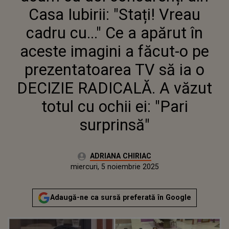
FĂCUT-O PE PREZENTATOAREA
Casa Iubirii: "Stați! Vreau
TV SĂ IA O DECIZIE RADICALĂ. A
VĂZUT TOTUL CU OCHII EI: "PARI
cadru cu..." Ce a apărut în
SURPRINSĂ"
aceste imagini a făcut-o pe
prezentatoarea TV să ia o
DECIZIE RADICALĂ. A văzut
totul cu ochii ei: "Pari
surprinsă"
Autor:
ADRIANA CHIRIAC
Publicat:
miercuri, 5 noiembrie 2025
Actualizat:
miercuri, 5 noiembrie 2025
Adaugă-ne ca sursă preferată în Google