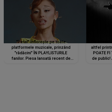
"Petal" înflorește pe toate
De această 
platformele muzicale, prinzând
altfel prin
"rădăcini" ÎN PLAYLISTURILE
POATE FI
fanilor. Piesa lansată recent de
de public!
Ariana Grande îi face pe
a lansat V
ascultători SĂ O ASCULTE PE
REPEAT