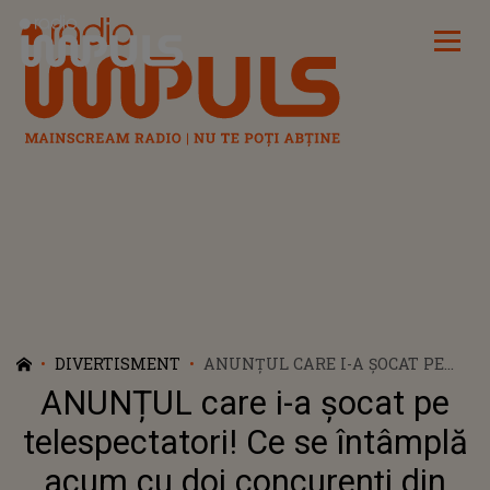
Radio Impuls
DIVERTISMENT
ANUNȚUL CARE I-A ȘOCAT PE
TELESPECTATORI! CE SE
ANUNȚUL care i-a șocat pe
ÎNTÂMPLĂ ACUM CU DOI
CONCURENȚI DIN CASA IUBIRII:
telespectatori! Ce se întâmplă
"STAȚI! VREAU CADRU CU..." CE A
acum cu doi concurenți din
APĂRUT ÎN ACESTE IMAGINI A