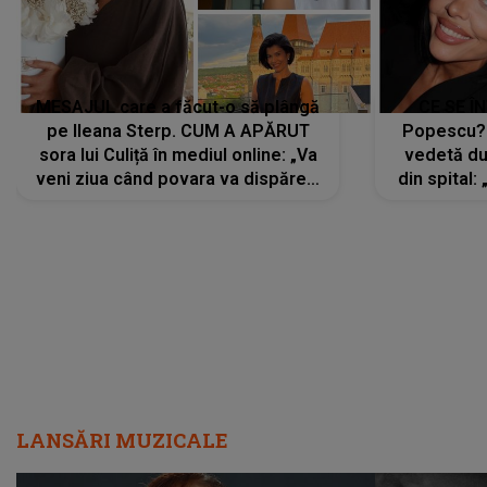
MESAJUL care a făcut-o să plângă
CE SE Î
pe Ileana Sterp. CUM A APĂRUT
Popescu?
sora lui Culiță în mediul online: „Va
vedetă du
veni ziua când povara va dispărea,
din spital:
iar lacrimile...”
LANSĂRI MUZICALE