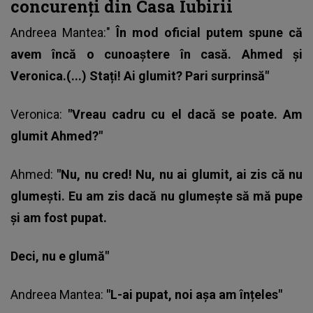
concurenți din Casa Iubirii
Andreea Mantea
:"
În mod oficial putem spune că
avem încă o cunoaștere în casă. Ahmed și
Veronica.(...) Stați! Ai glumit? Pari surprinsă"
Veronica:
"Vreau cadru cu el dacă se poate. Am
glumit Ahmed?"
Ahmed:
"Nu, nu cred! Nu, nu ai glumit, ai zis că nu
glumești. Eu am zis dacă nu glumește să mă pupe
și am fost pupat.
Deci, nu e glumă"
Andreea Mantea:
"L-ai pupat, noi așa am înțeles"