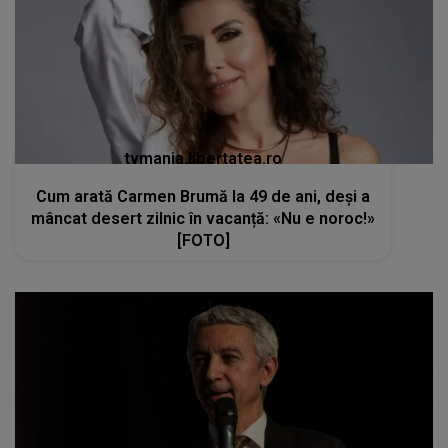
tvmania.libertatea.ro
Cum arată Carmen Brumă la 49 de ani, deși a
mâncat desert zilnic în vacanță: «Nu e noroc!»
[FOTO]