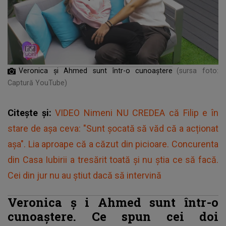
Veronica
ș
i Ahmed sunt într-o cunoaștere
(sursa foto:
Captură YouTube)
Citește și:
VIDEO Nimeni NU CREDEA că Filip e în
stare de așa ceva: "Sunt șocată să văd că a acționat
așa". Lia aproape că a căzut din picioare. Concurenta
din Casa Iubirii a tresărit toată și nu știa ce să facă.
Cei din jur nu au știut dacă să intervină
Veronica
ș
i Ahmed sunt într-o
cunoaștere. Ce spun cei doi