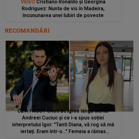
VIDEO
Cristiano Ronaldo și Georgina
Rodriguez: Nunta de vis în Madeira,
încununarea unei Iubiri de poveste
RECOMANDĂRI
CE A FĂCUT Cristi Botgros lângă sicriul
Andreei Cuciuc și ce i-a spus soției
interpretului Igor: "Tanti Diana, vă rog să mă
iertați. Eram într-o..." Femeia a rămas
ÎMPIETRITĂ: "Mi-am adunat puterile și l-am