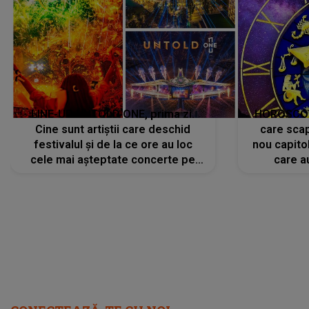
LINE-UP UNTOLD ONE, prima zi.
HOROSCOP 
Cine sunt artiștii care deschid
care scap
festivalul și de la ce ore au loc
nou capitol
cele mai așteptate concerte pe
care a
scena principală?
perioadă 