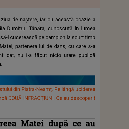
 ziua de naștere, iar cu această ocazie a
audia Dumitru. Tânăra, cunoscută în lumea
t să-l cucerească pe campion la scurt timp
atei, partenera lui de dans, cu care s-a
 dat, nu i-a făcut nicio urare publică
m.
stului din Piatra-Neamț. Pe lângă uciderea
de încă DOUĂ INFRACȚIUNI. Ce au descoperit
reea Matei după ce au