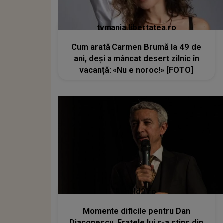
tvmania.libertatea.ro
Cum arată Carmen Brumă la 49 de
ani, deși a mâncat desert zilnic în
vacanță: «Nu e noroc!» [FOTO]
kanald2.ro
Momente dificile pentru Dan
Diaconescu. Fratele lui s-a stins din