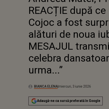
SURPRIN
REACȚIE după ce 
NOUA IU
MESAJU
DE CELE
Cojoc a fost surpr
DANSATO
URMA...”
alături de noua iu
MESAJUL transmi
celebra dansatoar
urma...”
Publicat:
Autor:
miercuri, 3 iunie 2026
Actualizat:
BIANCA ELENA
miercuri, 3 iunie 2026
Adaugă-ne ca sursă preferată în Google