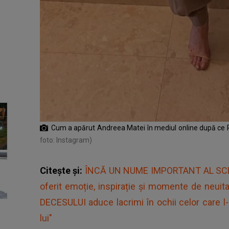
Cum a apărut Andreea Matei în mediul online după ce R
foto: Instagram)
Citește și:
ÎNCĂ UN NUME IMPORTANT AL SCENEI 
oferit emoție, inspirație și momente de neuit
DECESULUI aduce lacrimi în ochii celor care l-
lui"