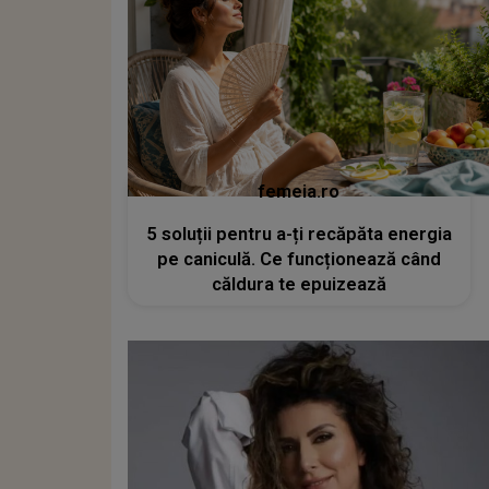
femeia.ro
5 soluții pentru a-ți recăpăta energia
pe caniculă. Ce funcționează când
căldura te epuizează