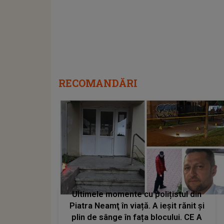
RECOMANDĂRI
Ultimele momente cu polițistul din
Piatra Neamţ în viață. A ieșit rănit și
plin de sânge în fața blocului. CE A