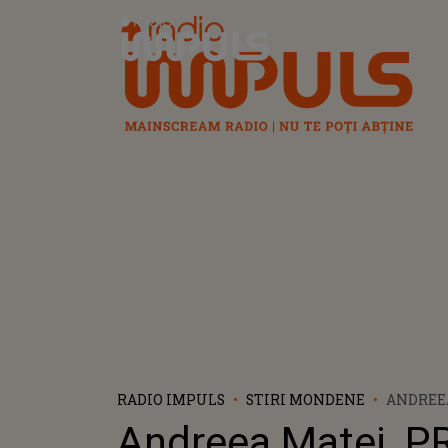
Radio Impuls
RADIO IMPULS
STIRI MONDENE
ANDREEA
PRIMA 
Andreea Matei, P
CE RARE