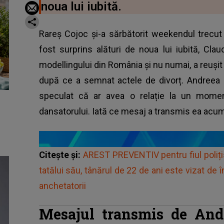
noua lui iubită.
Rareș Cojoc și-a sărbătorit weekendul trecut
fost surprins alături de noua lui iubită, Cl
modellingului din România și nu numai, a reuși
după ce a semnat actele de divorț. Andreea M
speculat că ar avea o relație la un moment
dansatorului. Iată ce mesaj a transmis ea acu
Citește și:
AREST PREVENTIV pentru fiul poliți
tatălui său, tânărul de 22 de ani este vizat 
anchetatorii
Mesajul transmis de And