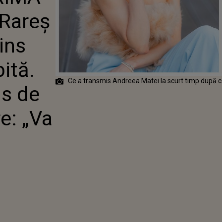
S ALĂTURI DE
Rareș
BITĂ.
L TRANSMIS
BRA
ins
ARE: „VA
bită.
Ce a transmis Andreea Matei la scurt timp după c
s de
e: „Va