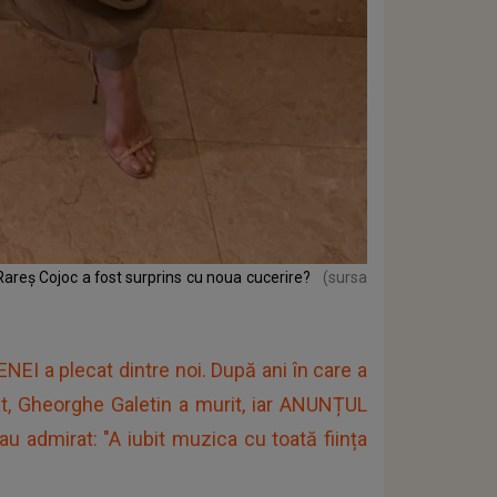
areș Cojoc a fost surprins cu noua cucerire?
(sursa
a plecat dintre noi. După ani în care a
at, Gheorghe Galetin a murit, iar ANUNȚUL
au admirat: "A iubit muzica cu toată ființa