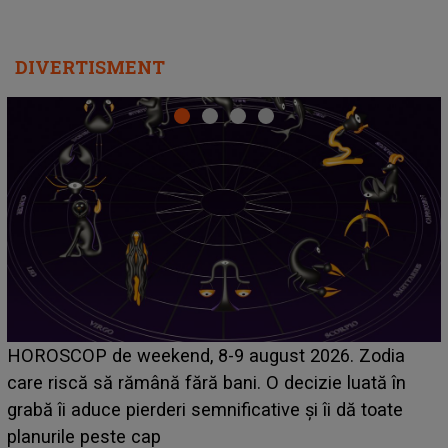
DIVERTISMENT
Emanuel a ținut ACEST DETALIU ASCUNS până
acum! În fața Alexandrei, concurentul din Casa Iubirii
face o MĂRTURISIRE NEAȘTEPTATĂ despre mama
sa: "I-am spus și ei în față, eu nu te iubesc pentru