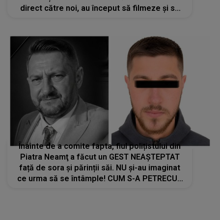
direct către noi, au început să filmeze și să
ne provoace. Andreea mă..."
Înainte de a comite fapta, fiul polițistului din
Piatra Neamţ a făcut un GEST NEAȘTEPTAT
față de sora și părinții săi. NU și-au imaginat
ce urma să se întâmple! CUM S-A PETRECUT
TRAGEDIA PAS CU PAS: "Ca un om să facă
asta are nevoie să..."