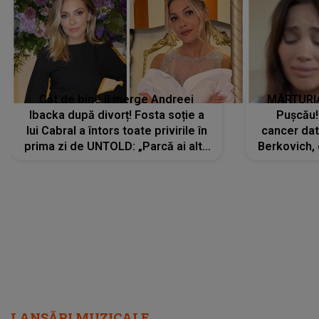
Cât de bine îi merge Andreei
MĂRTURIA
Ibacka după divorț! Fosta soție a
Pușcău!
lui Cabral a întors toate privirile în
cancer dato
prima zi de UNTOLD: „Parcă ai altă
Berkovich, 
strălucire, emani putere,
accident ru
încredere, siguranță...”
Dacă nu 
LANSĂRI MUZICALE