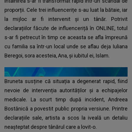
întâlnirea s-ar fi transformat rapid într-un scandal de
proporții. Cele trei influencerițe s-au luat la bătaie, iar
la mijloc ar fi intervenit și un tânăr. Potrivit
declarațiilor făcute de influenceriță în ONLINE, totul
s-ar fi petrecut în timp ce aceasta se afla împreună
cu familia sa într-un local unde se aflau deja Iuliana
Beregoi, sora acesteia, Ana, și iubitul ei, Islam.
Bruneta susține că situația a degenerat rapid, fiind
nevoie de intervenția autorităților și a echipajelor
medicale. La scurt timp după incident, Andreea
Bostănică a povestit public propria versiune. Printre
declarațiile sale, artista a scos la iveală un detaliu
neașteptat despre tânărul care a lovit-o.