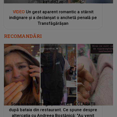
kanald2.ro
VIDEO
Un gest aparent romantic a stârnit
indignare și a declanșat o anchetă penală pe
Transfăgărășan
RECOMANDĂRI
Sora Iulianei Beregoi, PRIMELE DECLARAȚII
după bataia din restaurant. Ce spune despre
altercația cu Andreea Bostănică: "Au venit