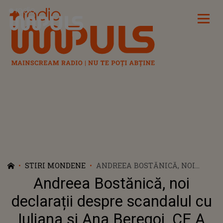
Radio Impuls
STIRI MONDENE
ANDREEA BOSTĂNICĂ, NOI
DECLARAȚII DESPRE
Andreea Bostănică, noi
SCANDALUL CU IULIANA ȘI
ANA BEREGOI. CE A SCOS LA
declarații despre scandalul cu
IVEALĂ ACUM DESPRE
Iuliana și Ana Beregoi. CE A
TÂNĂRUL CARE A LOVIT-O ÎN