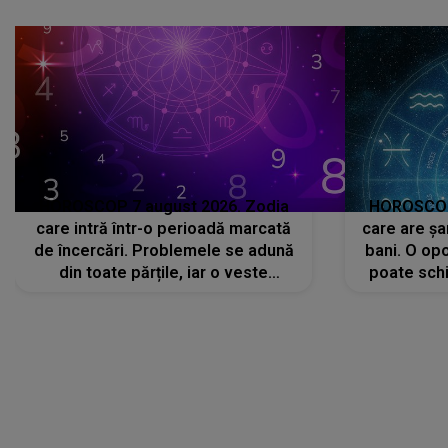
că..."
HOROSCOP 7 august 2026. Zodia
HOROSCOP 
care intră într-o perioadă marcată
care are șa
de încercări. Problemele se adună
bani. O opo
din toate părțile, iar o veste
poate schi
neașteptată îi dă planurile peste
la
cap