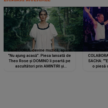
Când DORUL devine muzică, apare
Armin 
"Nu ajung acasă". Piesa lansată de
COLABORAR
Theo Rose și DOMINO îi poartă pe
SACHA: ""E
ascultători prin AMINTIRI și
o piesă 
REGĂSIRI, iar drumul emoțiilor
imediat pre
trece prin sufletul publicului:
cu mine șt
"Pentru toți cei care au plecat
păstrăm do
departe ca să le fie mai bine"