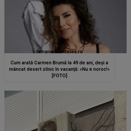
tvmania.libertatea.ro
Cum arată Carmen Brumă la 49 de ani, deși a
mâncat desert zilnic în vacanță: «Nu e noroc!»
[FOTO]