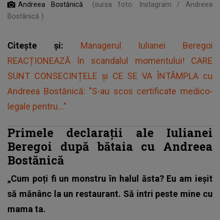
Andreea Bostănică
(sursa foto: Instagram / Andreea
Bostănică )
Citește și:
Managerul Iulianei Beregoi
REACȚIONEAZĂ în scandalul momentului! CARE
SUNT CONSECINȚELE și CE SE VA ÎNTÂMPLA cu
Andreea Bostănică: "S-au scos certificate medico-
legale pentru..."
Primele declarații ale Iulianei
Beregoi după bătaia cu Andreea
Bostănică
„Cum poți fi un monstru în halul ăsta? Eu am ieșit
să mănânc la un restaurant. Să intri peste mine cu
mama ta.