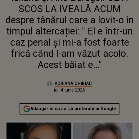
TIMPUL ALTERCAȚIEI: " EL E
SCOS LA IVEALĂ ACUM
ÎNTR-UN CAZ PENAL ȘI MI-A
FOST FOARTE FRICĂ CÂND L-AM
despre tânărul care a lovit-o în
VĂZUT ACOLO. ACEST BĂIAT E..."
timpul altercației: " El e într-un
caz penal și mi-a fost foarte
frică când l-am văzut acolo.
Acest băiat e..."
Autor:
ADRIANA CHIRIAC
Publicat:
joi, 4 iunie 2026
Actualizat:
joi, 4 iunie 2026
Adaugă-ne ca sursă preferată în Google