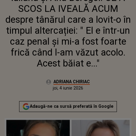
TIMPUL ALTERCAȚIEI: " EL E
SCOS LA IVEALĂ ACUM
ÎNTR-UN CAZ PENAL ȘI MI-A
FOST FOARTE FRICĂ CÂND L-AM
despre tânărul care a lovit-o în
VĂZUT ACOLO. ACEST BĂIAT E..."
timpul altercației: " El e într-un
caz penal și mi-a fost foarte
frică când l-am văzut acolo.
Acest băiat e..."
Autor:
ADRIANA CHIRIAC
Publicat:
joi, 4 iunie 2026
Actualizat:
joi, 4 iunie 2026
Adaugă-ne ca sursă preferată în Google