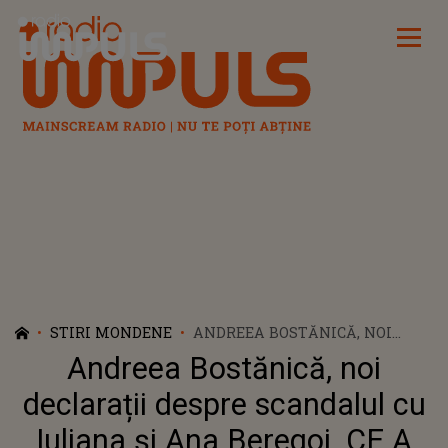
Radio Impuls
STIRI MONDENE
ANDREEA BOSTĂNICĂ, NOI
DECLARAȚII DESPRE
Andreea Bostănică, noi
SCANDALUL CU IULIANA ȘI
ANA BEREGOI. CE A SCOS LA
declarații despre scandalul cu
IVEALĂ ACUM DESPRE
Iuliana și Ana Beregoi. CE A
TÂNĂRUL CARE A LOVIT-O ÎN