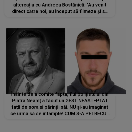
altercația cu Andreea Bostănică: "Au venit
direct către noi, au început să filmeze și să
ne provoace. Andreea mă..."
Înainte de a comite fapta, fiul polițistului din
Piatra Neamţ a făcut un GEST NEAȘTEPTAT
față de sora și părinții săi. NU și-au imaginat
ce urma să se întâmple! CUM S-A PETRECUT
TRAGEDIA PAS CU PAS: "Ca un om să facă
asta are nevoie să..."