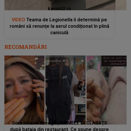
kanald2.ro
VIDEO
Teama de Legionella îi determină pe
români să renunțe la aerul condiționat în plină
caniculă
RECOMANDĂRI
Sora Iulianei Beregoi, PRIMELE DECLARAȚII
după bataia din restaurant. Ce spune despre