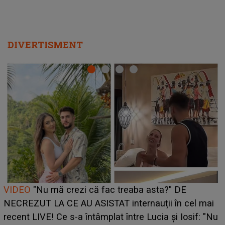
DIVERTISMENT
Cine este Bianca, tânăra clujeancă luată pe scenă la
UNTOLD ONE de Zara Larsson? Aceasta a dezvăluit
ce i-a spus artista suedeză în culise: „Nu am fost