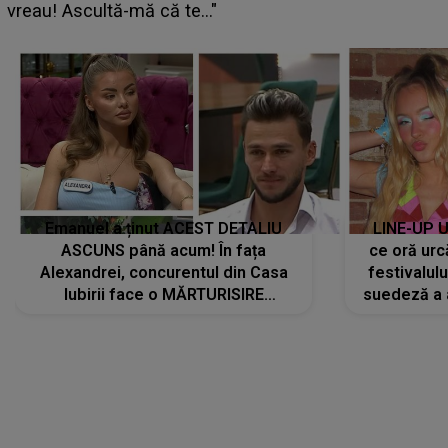
pregătită...”
Emanuel a ținut ACEST DETALIU
LINE-UP U
ASCUNS până acum! În fața
ce oră urc
Alexandrei, concurentul din Casa
festivalul
Iubirii face o MĂRTURISIRE
suedeză a a
NEAȘTEPTATĂ despre mama sa:
s-a film
"I-am spus și ei în față, eu nu te
iubesc pentru că..."