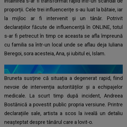
întâlnirea s-ar fi transformat rapid într-un scandal de
proporții. Cele trei influencerițe s-au luat la bătaie, iar
la mijloc ar fi intervenit și un tânăr. Potrivit
declarațiilor făcute de influenceriță în ONLINE, totul
s-ar fi petrecut în timp ce aceasta se afla împreună
cu familia sa într-un local unde se aflau deja Iuliana
Beregoi, sora acesteia, Ana, și iubitul ei, Islam.
Bruneta susține că situația a degenerat rapid, fiind
nevoie de intervenția autorităților și a echipajelor
medicale. La scurt timp după incident, Andreea
Bostănică a povestit public propria versiune. Printre
declarațiile sale, artista a scos la iveală un detaliu
neașteptat despre tânărul care a lovit-o.