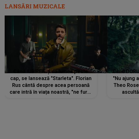
LANSĂRI MUZICALE
Când IUBIREA îți dă lumea peste
Când DORUL
cap, se lansează "Starleta". Florian
"Nu ajung 
Rus cântă despre acea persoană
Theo Rose 
care intră în viața noastră, "ne fură"
ascultă
toate PRIVIRILE, toate GÂNDURILE,
REGĂSIRI
tot UNIVERSUL și fără să ne dăm
trece pr
seama, ajunge să fie motivul
"Pentru t
pentru care zâmbim
departe 