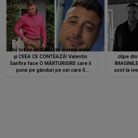
Nu tot ce strălucește în viață este
CE S-A Î
și CEEA CE CONTEAZĂ! Valentin
clipe din
Sanfira face O MĂRTURISIRE care îi
IMAGINIL
pune pe gânduri pe cei care îl
scot la ive
urmăresc în ONLINE. Mesajul
despre 
artistului este despre ceva ce
uităm cu toții, uneori: "La final, nu
vom..."