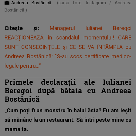
Andreea Bostănică
(sursa foto: Instagram / Andreea
Bostănică )
Citește și:
Managerul Iulianei Beregoi
REACȚIONEAZĂ în scandalul momentului! CARE
SUNT CONSECINȚELE și CE SE VA ÎNTÂMPLA cu
Andreea Bostănică: "S-au scos certificate medico-
legale pentru..."
Primele declarații ale Iulianei
Beregoi după bătaia cu Andreea
Bostănică
„Cum poți fi un monstru în halul ăsta? Eu am ieșit
să mănânc la un restaurant. Să intri peste mine cu
mama ta.