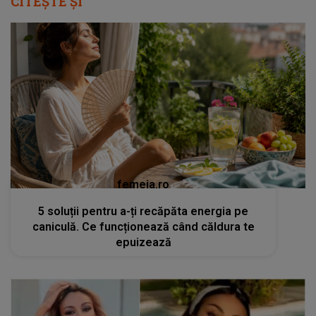
CITEȘTE ȘI
femeia.ro
5 soluții pentru a-ți recăpăta energia pe
caniculă. Ce funcționează când căldura te
epuizează