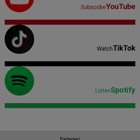
YouTube
Subscribe
TikTok
Watch
Spotify
Listen
Parteneri: