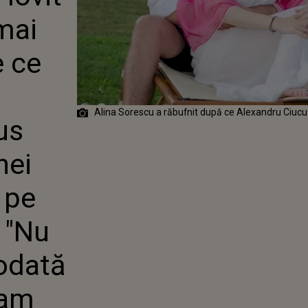
 DE CE APAR
mai
CESTE
II". CE A SPUS
PĂRINȚII
e ce
SORESCU A
 PE ARTISTĂ SĂ
 "NU MĂ
M NICIODATĂ
Alina Sorescu a răbufnit după ce Alexandru Ciucu a
AȚIA ÎN CARE
us
NS"
nei
 pe
 "Nu
odată
 am