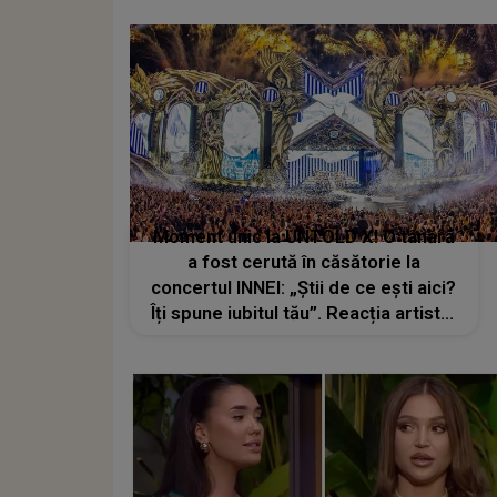
Moment unic la UNTOLD X! O tânără
a fost cerută în căsătorie la
concertul INNEI: „Știi de ce ești aici?
Îți spune iubitul tău”. Reacția artistei
a făcut senzație!