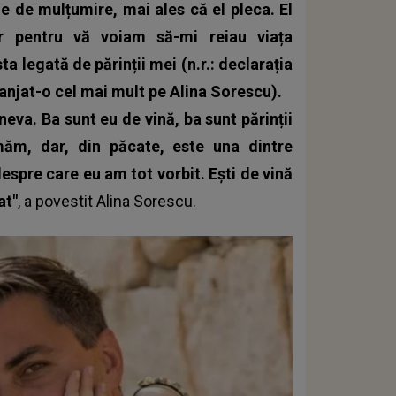
ie de mulțumire, mai ales că el pleca. El
r pentru vă voiam să-mi reiau viața
ta legată de părinții mei (n.r.: declarația
ranjat-o cel mai mult pe Alina Sorescu).
eva. Ba sunt eu de vină, ba sunt părinții
ăm, dar, din păcate, este una dintre
espre care eu am tot vorbit. Ești de vină
at"
, a povestit
Alina Sorescu.