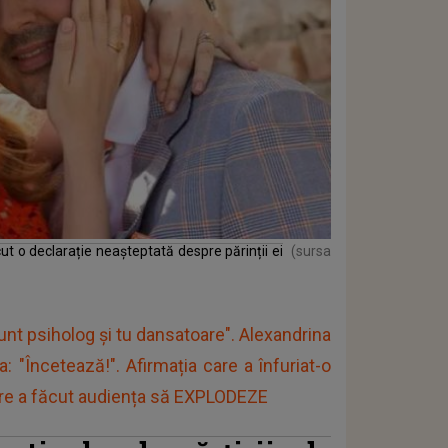
t o declarație neașteptată despre părinții ei
(sursa
 sunt psiholog și tu dansatoare". Alexandrina
 "Încetează!". Afirmația care a înfuriat-o
care a făcut audiența să EXPLODEZE