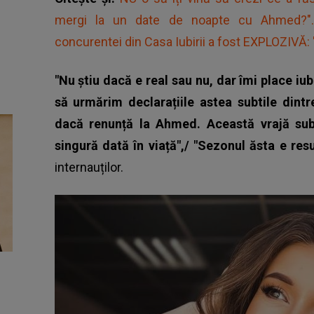
mergi la un date de noapte cu Ahmed?". R
concurentei din Casa Iubirii a fost EXPLOZIVĂ: 
"Nu știu dacă e real sau nu, dar îmi place iub
să urmărim declarațiile astea subtile dintr
dacă renunță la Ahmed. Această vrajă sub
singură dată în viață",/ "Sezonul ăsta e res
internauților.