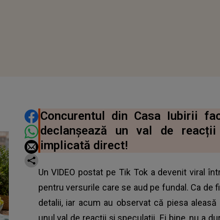
DISTRIBUIE ARTICOLUL
Concurentul din Casa Iubirii f
declanșează un val de reacții
implicată direct!
Un VIDEO postat pe Tik Tok a devenit viral înt
pentru versurile care se aud pe fundal. Ca de fie
detalii, iar acum au observat că piesa aleasă
unul val de reacții și speculații. Ei bine, nu a 