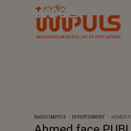
Radio Impuls
RADIO IMPULS
DIVERTISMENT
AHMED F
UN SECRE
Ahmed face PUBL
ȘTIA TOT