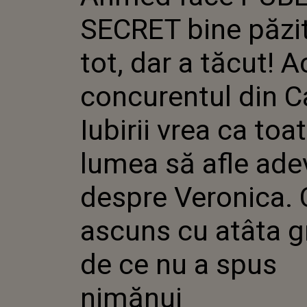
ACUM C
SECRET bine păzit
DIN CASA
CA TOAT
AFLE AD
tot, dar a tăcut! 
VERONICA
CU ATÂTA 
concurentul din C
NU A SP
Iubirii vrea ca toa
lumea să afle ade
despre Veronica. 
ascuns cu atâta gr
de ce nu a spus
nimănui