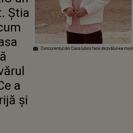
ONCURENTUL
. Știa
 IUBIRII VREA
Ă LUMEA SĂ
EVĂRUL DESPRE
Acum
. CE A ASCUNS
GRIJĂ ȘI DE CE
asa
US NIMĂNUI
Concurentul din Casa Iubirii face dezvăluirea mo
tă
vărul
Ce a
ijă și