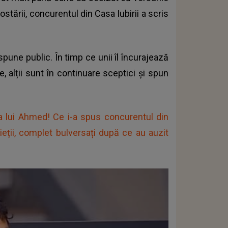
stării, concurentul din Casa Iubirii a scris
pune public. În timp ce unii îl încurajează
, alții sunt în continuare sceptici și spun
ața lui Ahmed! Ce i-a spus concurentul din
ăieții, complet bulversați după ce au auzit