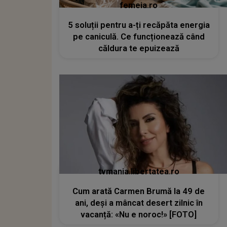
femeia.ro
5 soluții pentru a-ți recăpăta energia
pe caniculă. Ce funcționează când
căldura te epuizează
tvmania.libertatea.ro
Cum arată Carmen Brumă la 49 de
ani, deși a mâncat desert zilnic în
vacanță: «Nu e noroc!» [FOTO]