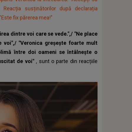
eacția susținătorilor după declarația
"Este fix părerea mea!"
irea dintre voi care se vede.",/ "Ne place
e voi",/ "Veronica greșește foarte mult
limă între doi oameni se întâlnește o
uscitat de voi"
, sunt o parte din reacțiile