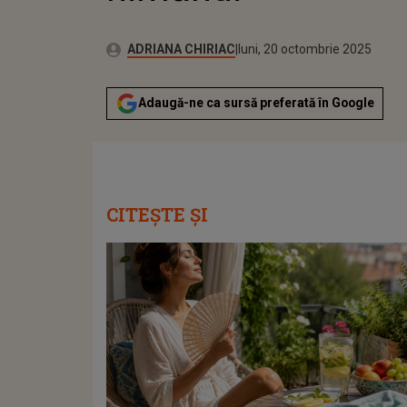
Publicat:
Autor:
luni, 20 octombrie 2025
Actualizat:
ADRIANA CHIRIAC
luni, 20 octombrie 2025
Adaugă-ne ca sursă preferată în Google
CITEȘTE ȘI