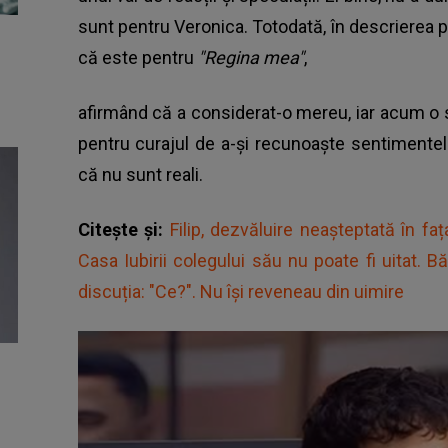
sunt pentru Veronica. Totodată, în descrierea po
că este pentru
"Regina mea"
,
afirmând că a considerat-o mereu, iar acum o s
pentru curajul de a-și recunoaște sentimentele
că nu sunt reali.
Citește și:
Filip, dezvăluire neașteptată în f
Casa Iubirii colegului său nu poate fi uitat. B
discuția: "Ce?". Nu își reveneau din uimire