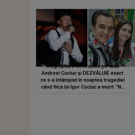
Oleg Spînu îl contrazice pe tatăl
Andreei Cuciuc și DEZVĂLUIE exact
ce s-a întâmplat în noaptea tragediei
când fiica lui Igor Cuciuc a murit: "Nu
pot spune că era strașnic, da s-a
consumat..."