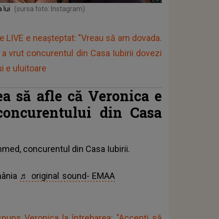
 lui
(sursa foto: Instagram)
e LIVE e neașteptat: "Vreau să am dovada.
 a vrut concurentul din Casa Iubirii dovezi
i e uluitoare
a să afle că Veronica e
 concurentului din Casa
Ahmed,
concurentul din Casa Iubirii
.
mânia
♬ original sound- EMAA
spuns Veronica la întrebarea: "Accepți să