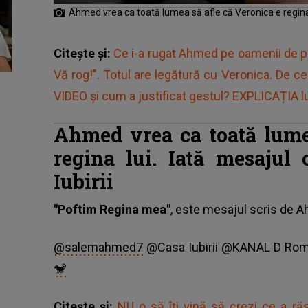
Ahmed vrea ca toată lumea să afle că Veronica e regina
Citește și:
Ce i-a rugat Ahmed pe oamenii de p
Vă rog!". Totul are legătură cu Veronica. De ce
VIDEO și cum a justificat gestul? EXPLICAȚIA lu
Ahmed vrea ca toată lume
regina lui. Iată mesajul
Iubirii
"Poftim Regina mea"
, este mesajul scris de 
@salemahmed7
@Casa Iubirii @KANAL D Ro
🐒
Citește și:
NU o să îți vină să crezi ce a ră