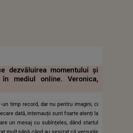
ace dezvăluirea momentului și
 în mediul online. Veronica,
r-un timp record, dar nu pentru imagini, ci
care dată, internauții sunt foarte atenți la
 are un mesaj cu subînțeles, dând startul
durat mult până când au sesizat că versurile