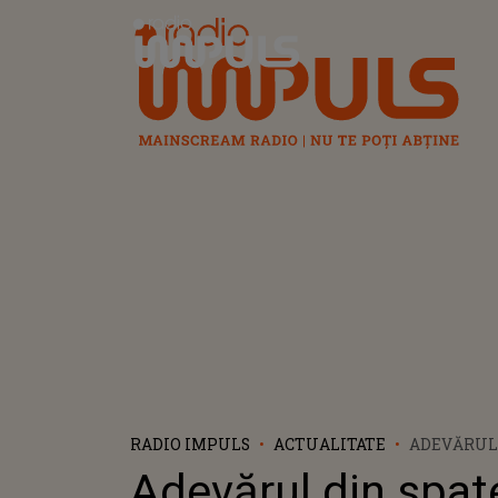
Radio Impuls
RADIO IMPULS
ACTUALITATE
ADEVĂRUL 
NERVOASE 
Adevărul din spat
FETIȚA PE