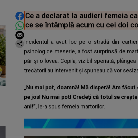
DISTRIBUIE ARTICOLUL
Ce a declarat la audieri femeia car
ce se întâmplă acum cu cei doi co
Incidentul a avut loc pe o stradă din carti
psiholog de meserie, a fost surprinsă de marto
păr și o lovea. Copila, vizibil speriată, plânge
trecătorii au intervenit și spuneau că vor sesiza
„Nu mai pot, doamnă! Mă disperă! Am făcu
pe jos! Nu mai pot! Credeţi că totul se creşt
ani!”,
le-a spus femeia martorilor.