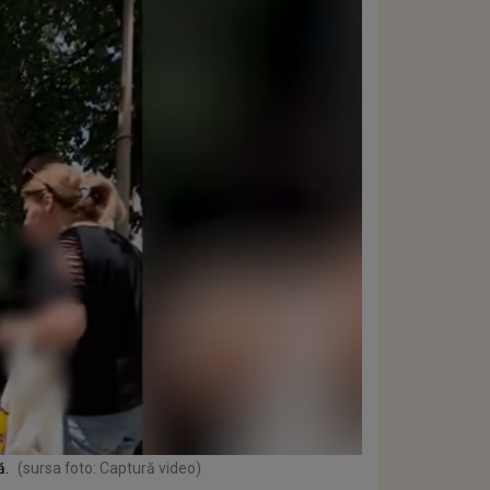
ă.
(sursa foto: Captură video)