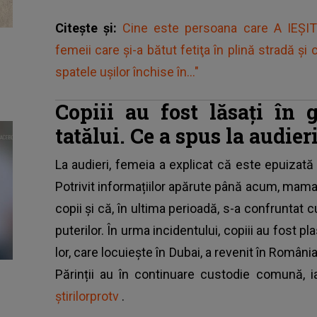
Citește și:
Cine este persoana care A IEȘ
femeii care și-a bătut fetiţa în plină stradă și c
spatele ușilor închise în..."
Copiii au fost lăsați în 
tatălui. Ce a spus la audier
La audieri, femeia a explicat că este epuizată 
Potrivit informațiilor apărute până acum, mama f
copii și că, în ultima perioadă, s-a confruntat c
puterilor. În urma incidentului, copiii au fost pl
lor, care locuiește în Dubai, a revenit în Români
Părinții au în continuare custodie comună, i
știrilorprotv
.