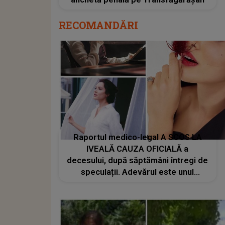
RECOMANDĂRI
Raportul medico-legal A SCOS LA
IVEALĂ CAUZA OFICIALĂ a
decesului, după săptămâni întregi de
speculații. Adevărul este unul
SFÂȘIETOR... familia NU era
pregătită să afle această veste! Ce
s-a întâmplat, de fapt, cu actrița Ece
İrtem