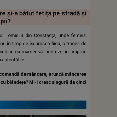
e și-a bătut fetița pe stradă și
pii?
erul Tomis 3 din Constanța, unde femeia,
ri în timp ce își brusca fiica, o trăgea de
a și îi cerea mamei să înceteze, în timp ce
 autoritățile.
t comandă de mâncare, aruncă mâncarea
e cu blândeţe? Mi-i cresc singură de cinci