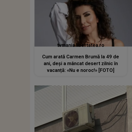
tvmania.libertatea.ro
Cum arată Carmen Brumă la 49 de
ani, deși a mâncat desert zilnic în
vacanță: «Nu e noroc!» [FOTO]