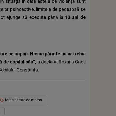
 În situația în care actele de violență sunt
țelor psihoactive, limitele de pedeapsă se
i pot ajunge să execute până la
13 ani de
are se impun. Niciun părinte nu ar trebui
 de copilul său”,
a declarat Roxana Onea
Copilului Constanţa.
fetita batuta de mama
a