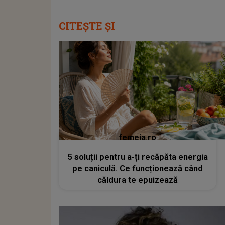
CITEȘTE ȘI
femeia.ro
5 soluții pentru a-ți recăpăta energia
pe caniculă. Ce funcționează când
căldura te epuizează