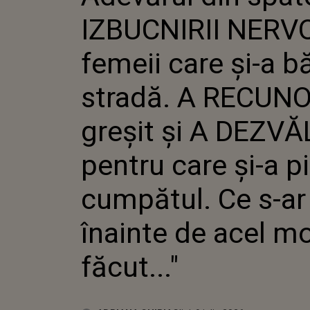
GREȘIT ȘI
IZBUCNIRII NERV
PENTRU CA
CE S-AR F
MOMENT: "A
femeii care și-a bă
stradă. A RECUN
greșit și A DEZVĂ
pentru care și-a p
cumpătul. Ce s-ar 
înainte de acel 
făcut..."