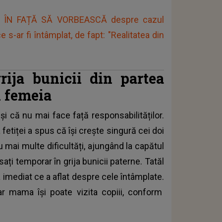
IT ÎN FAȚĂ SĂ VORBEASCĂ despre cazul
e s-ar fi întâmplat, de fapt: "Realitatea din
grija bunicii din partea
i femeia
și că nu mai face față responsabilităților.
etiței a spus că își crește singură cei doi
u mai multe dificultăți, ajungând la capătul
asați temporar în grija bunicii paterne. Tatăl
a imediat ce a aflat despre cele întâmplate.
ar mama își poate vizita copiii, conform