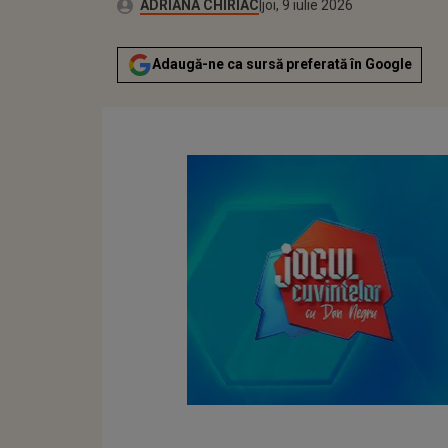
Publicat:
Autor:
joi, 9 iulie 2026
Actualizat:
ADRIANA CHIRIAC
joi, 9 iulie 2026
Adaugă-ne ca sursă preferată în Google