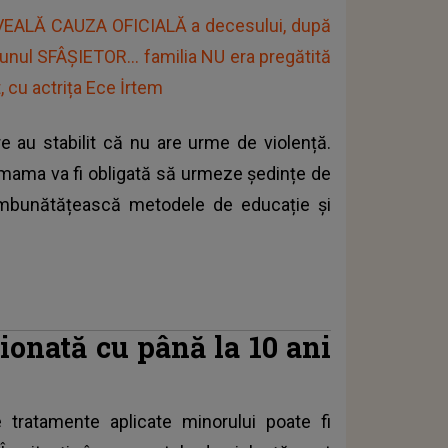
IVEALĂ CAUZA OFICIALĂ a decesului, după
 unul SFÂȘIETOR... familia NU era pregătită
, cu actrița Ece İrtem
e au stabilit că nu are urme de violență.
 mama va fi obligată să urmeze ședințe de
și îmbunătățească metodele de educație și
ționată cu până la 10 ani
le tratamente aplicate minorului poate fi