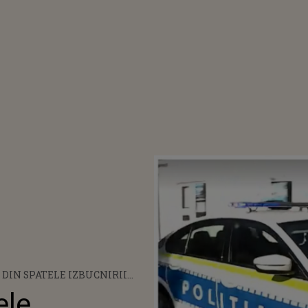
DIN SPATELE IZBUCNIRII
A FEMEII CARE ȘI-A BĂTUT
ele
 STRADĂ. A RECUNOSCUT CĂ A