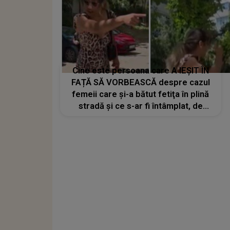
Cine este persoana care A IEȘIT ÎN
FAȚĂ SĂ VORBEASCĂ despre cazul
femeii care și-a bătut fetiţa în plină
stradă și ce s-ar fi întâmplat, de
fapt: "Realitatea din spatele ușilor
închise în..."