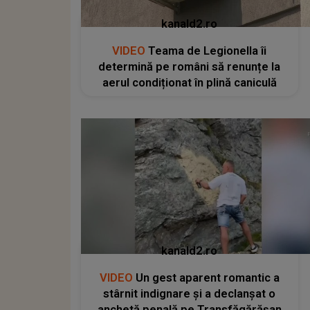
kanald2.ro
VIDEO
Teama de Legionella îi
determină pe români să renunțe la
aerul condiționat în plină caniculă
kanald2.ro
VIDEO
Un gest aparent romantic a
stârnit indignare și a declanșat o
anchetă penală pe Transfăgărășan