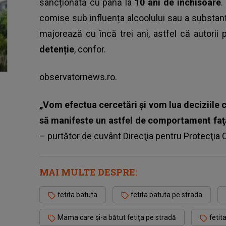
sancționată cu până la
10 ani de închisoare
.
comise sub influența alcoolului sau a substan
majorează cu încă trei ani, astfel că autori
detenție
, confor.
observatornews.ro.
„Vom efectua cercetări şi vom lua deciziile c
să manifeste un astfel de comportament faţă
– purtător de cuvânt Direcţia pentru Protecţia 
MAI MULTE DESPRE:
fetita batuta
fetita batuta pe strada
Mama care şi-a bătut fetiţa pe stradă
fetit