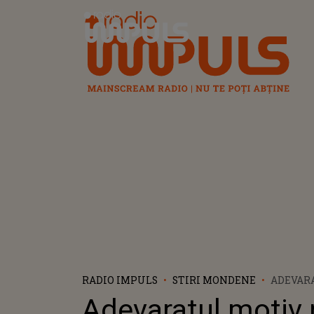
Radio Impuls
RADIO IMPULS
STIRI MONDENE
ADEVARA
MUTAT L
Adevaratul motiv 
SĂ FIE 