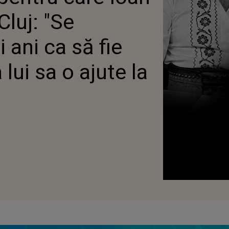
ETE"
Cluj: "Se
i ani ca să fie
ui sa o ajute la