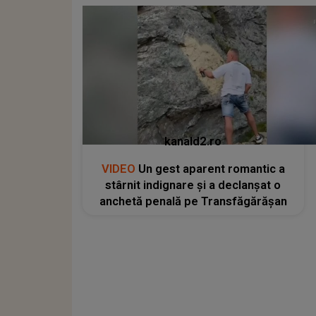
kanald2.ro
VIDEO
Un gest aparent romantic a
stârnit indignare și a declanșat o
anchetă penală pe Transfăgărășan