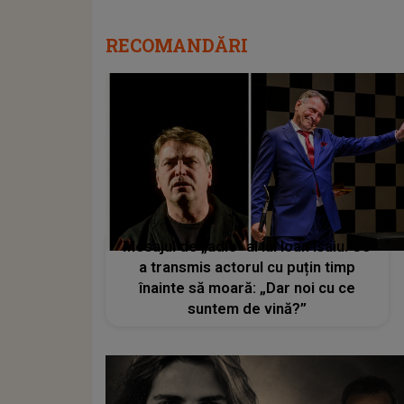
RECOMANDĂRI
Mesajul de „adio” al lui Ioan Isaiu. Ce
a transmis actorul cu puțin timp
înainte să moară: „Dar noi cu ce
suntem de vină?”