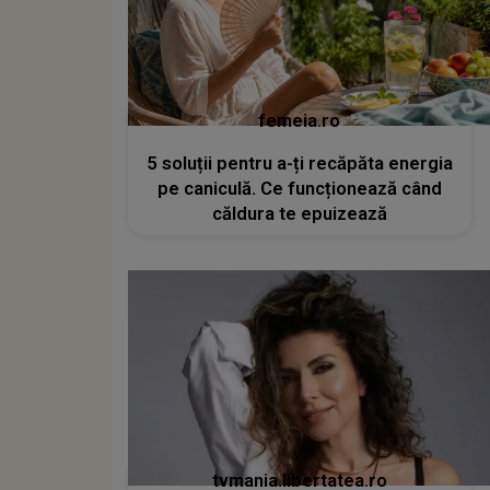
femeia.ro
5 soluții pentru a-ți recăpăta energia
pe caniculă. Ce funcționează când
căldura te epuizează
tvmania.libertatea.ro