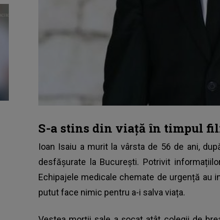
S-a stins din viață în timpul fi
Ioan Isaiu a murit la vârsta de 56 de ani, dup
desfășurate la București. Potrivit informațiilor
Echipajele medicale chemate de urgență au int
putut face nimic pentru a-i salva viața.
Vestea morții sale a șocat atât colegii de breas