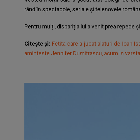
rând în spectacole, seriale și telenovele române
Pentru mulți, dispariția lui a venit prea repede ș
Citește și:
Fetita care a jucat alaturi de Ioan I
aminteste Jennifer Dumitrascu, acum in varsta 