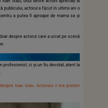
oan Isaiu, unul dintre actorii apreciați ai
publicului, actorul a făcut în ultimii ani o
 pentru a putea fi aproape de mama sa și
doar despre actorul care a urcat pe scenă
ne.
profesionist, ci și un fiu devotat, atent la
.
espre Ioan Isaiu. Actorului ii era prieten