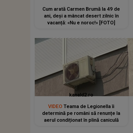
Cum arată Carmen Brumă la 49 de
ani, deși a mâncat desert zilnic în
vacanță: «Nu e noroc!» [FOTO]
kanald2.ro
VIDEO
Teama de Legionella îi
determină pe români să renunțe la
aerul condiționat în plină caniculă