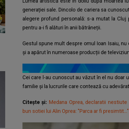
Lumea artistică este în doliu după moartea lui I
generației sale. Dincolo de cariera sa cunoscută 
alegere profund personală: s-a mutat la Cluj
pentru a-i fi alături în anii bătrâneții.
Gestul spune mult despre omul Ioan Isaiu, nu 
și a apărut în numeroase producții de televiziu
Cei care l-au cunoscut au văzut în el nu doar un 
familie și la lucrurile care contează cu adevărat
Citește și:
Medana Oprea, declaratii nestiute d
bun sotiei lui Alin Oprea: "Parca ar fi presimtit..."