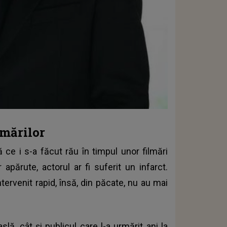
lmărilor
ă ce i s-a făcut rău în timpul unor filmări
 apărute, actorul ar fi suferit un infarct.
ervenit rapid, însă, din păcate, nu au mai
lă, cât și publicul care l-a urmărit ani la