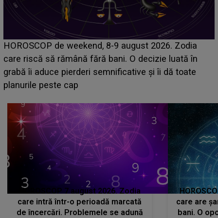
Emanuel a ținut ACEST DETALIU ASCUNS până
acum! În fața Alexandrei, concurentul din Casa Iubirii
face o MĂRTURISIRE NEAȘTEPTATĂ despre mama
sa: "I-am spus și ei în față, eu nu te iubesc pentru
că..."
HOROSCOP 7 august 2026. Zodia
HOROSCOP 
care intră într-o perioadă marcată
care are șa
de încercări. Problemele se adună
bani. O opo