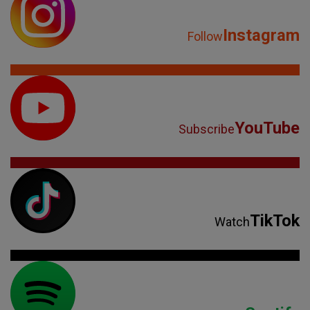
Instagram
Follow
YouTube
Subscribe
TikTok
Watch