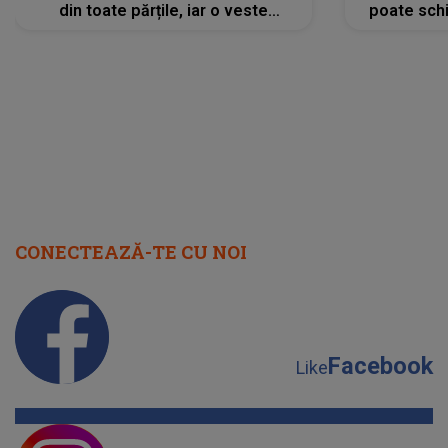
din toate părțile, iar o veste
poate schi
neașteptată îi dă planurile peste
la
cap
CONECTEAZĂ-TE CU NOI
Facebook
Like