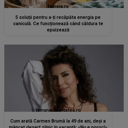
femeia.ro
5 soluții pentru a-ți recăpăta energia pe
caniculă. Ce funcționează când căldura te
epuizează
tvmania.libertatea.ro
Cum arată Carmen Brumă la 49 de ani, deși a
mâncat desert zilnic în vacanță: «Nu e noroc!»