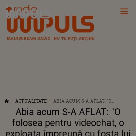
Radio Impuls
ACTUALITATE
ABIA ACUM S-A AFLAT: "O
FOLOSEA PENTRU VIDEOCHAT, O
Abia acum S-A AFLAT: "O
EXPLOATA ÎMPREUNĂ CU FOSTA
LUI SOȚIE". MOTIVUL DIABOLIC
folosea pentru videochat, o
PENTRU CARE ROBERT LUPU A
exploata împreună cu fosta lui
ALES SĂ SE RĂZBUNE PE TEODORA