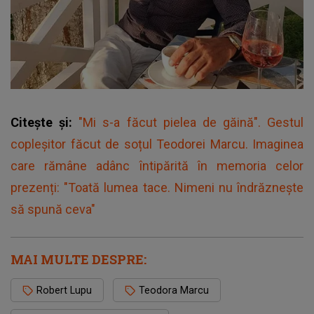
Citește și:
"Mi s-a făcut pielea de găină". Gestul
copleșitor făcut de soțul Teodorei Marcu. Imaginea
care rămâne adânc întipărită în memoria celor
prezenți: "Toată lumea tace. Nimeni nu îndrăznește
să spună ceva"
MAI MULTE DESPRE:
Robert Lupu
Teodora Marcu