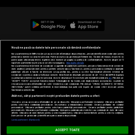
© 2019-2026 DOGAN MEDIA INTERNATIONAL SA, Toate
Nouă ne pasă ca datele tale personale să rămână confidențiale
drepturile rezervate.
Noi și partenerii noștri
589
stocăm și/sau accesăm informații pe dispozitivul dvs., precum identificatorii cookie unici pentru
prelucrarea datelor cu caracter personal. Puteți accepta sau gestiona preferințele dvs. făcând clic mai jos, respectiv vă
puteți opune utilizării unui interes legitim în orice moment pe pagina cu politica de confidențialitate. Aceste alegeri vor fi
raportate partenerilor noștri și nu vă vor afecta navigarea.
Mai multe detalii
Noi si partenerii nostri (retelele de socializare si agentiile de publicitate partenere, precum si furnizorii nostri de servicii de
date analitice) prelucram date pentru a permite website-ului sa functioneze, pentru a personaliza continutul si anunturile
publicitare afisate in functie de interesele si/sau profilul dvs., pentru a va oferi functionalitati aferente retelelor de
socializare si pentru a analiza traficul pe website. Beneficiati de drepturile prevazute de art. 15-22 din GDPR in legatura
cu prelucrarea datelor cu caracter personal. Aceste drepturi pot fi exercitate prin modalitatea indicata
aici
. Prin click pe
“ACCEPT TOATE”, acceptati folosirea tuturor Tehnologiilor de tip Cookie, care implica inclusiv acceptul dvs. cu privire la
stocarea/accesarea informatiilor de catre Vendor-ii cu care colaboram. Prin click pe “VREAU SA MODIFIC SETARILE
INDIVIDUAL” puteti schimba preferintele in mod individual, mai putin cele legate de cookie strict necesare pentru
functionarea website-ului.
Atât noi, cât și partenerii noștri prelucrăm datele pentru a oferi:
Stocarea și/sau accesarea informațiilor de pe un dispozitiv. Măsurarea performanței reclamelor. Utilizarea profilurilor
pentru selectarea conținutului personalizat. Dezvoltarea și îmbunătățirea serviciilor. Crearea profilurilor de conținut
personalizat. Utilizarea profilurilor pentru selectarea publicității personalizate. Crearea profilurilor pentru publicitate
personalizată. Măsurarea performanței conținutului. Înțelegerea publicului prin statistici sau combinații de date din surse
diferite. Utilizarea de date limitate pentru a selecta publicitatea. Utilizarea datelor limitate pentru a selecta conținutul.
Date precise de geolocație și identificarea prin scanarea dispozitivului.
Loading...
Listă parteneri (furnizori)
BARĂ LA BARĂ
ACCEPT TOATE