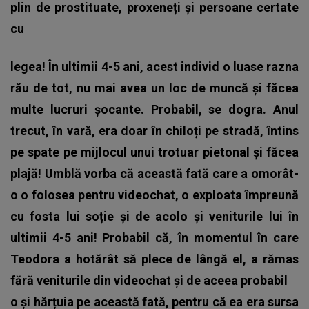
plin de prostituate, proxeneți și persoane certate
cu
legea!
În ultimii 4-5 ani, acest individ o luase razna
rău de tot, nu mai avea un loc de muncă și făcea
multe lucruri șocante. Probabil, se dogra. Anul
trecut, în vară, era doar în chiloți pe stradă, întins
pe spate pe mijlocul unui trotuar pietonal și făcea
plajă!
Umblă vorba că această fată care a omorât-
o o folosea pentru videochat, o exploata împreună
cu fosta lui soție și de acolo și veniturile lui în
ultimii 4-5 ani! Probabil că, în momentul în care
Teodora a hotărât să plece de lângă el, a rămas
fără veniturile din videochat și de aceea probabil
o și hărțuia pe această fată, pentru că ea era sursa