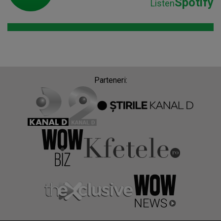
Spotify
Listen
Parteneri: