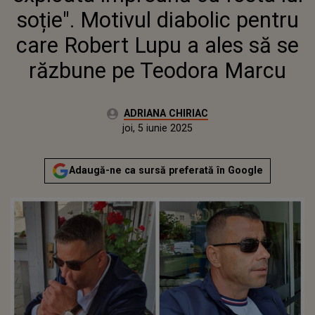
MARCU
soție". Motivul diabolic pentru
care Robert Lupu a ales să se
răzbune pe Teodora Marcu
Autor:
ADRIANA CHIRIAC
Publicat:
joi, 5 iunie 2025
Actualizat:
joi, 5 iunie 2025
Adaugă-ne ca sursă preferată în Google