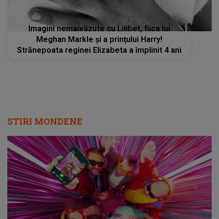
Imagini nemaivăzute cu Lilibet, fiica lui
Meghan Markle și a prințului Harry!
Strănepoata reginei Elizabeta a împlinit 4 ani
STIRI MONDENE