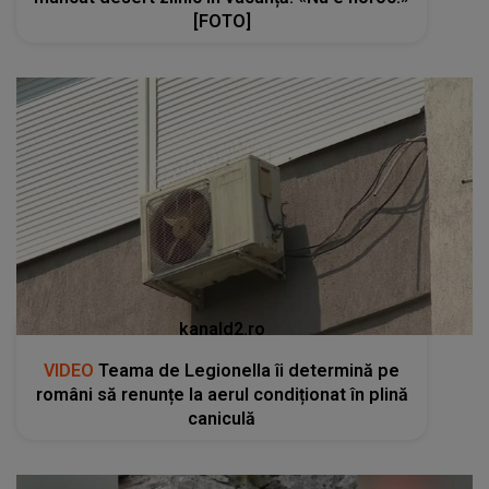
[FOTO]
kanald2.ro
VIDEO
Teama de Legionella îi determină pe
români să renunțe la aerul condiționat în plină
caniculă