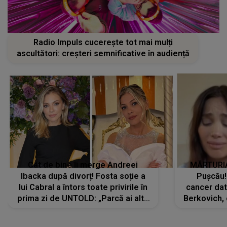
Radio Impuls cucerește tot mai mulți
ascultători: creșteri semnificative în audiență
Cât de bine îi merge Andreei
MĂRTURIA
Ibacka după divorț! Fosta soție a
Pușcău!
lui Cabral a întors toate privirile în
cancer dato
prima zi de UNTOLD: „Parcă ai altă
Berkovich, 
strălucire, emani putere,
accident ru
încredere, siguranță...”
Dacă nu 