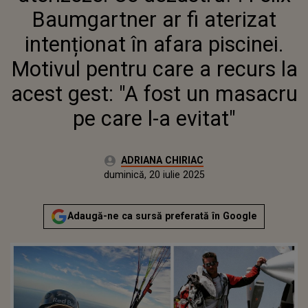
RECURS LA ACEST GEST: "A FOST
Baumgartner ar fi aterizat
UN MASACRU PE CARE L-A
EVITAT"
intenționat în afara piscinei.
Motivul pentru care a recurs la
acest gest: "A fost un masacru
pe care l-a evitat"
Autor:
ADRIANA CHIRIAC
Publicat:
duminică, 20 iulie 2025
Adaugă-ne ca sursă preferată în Google