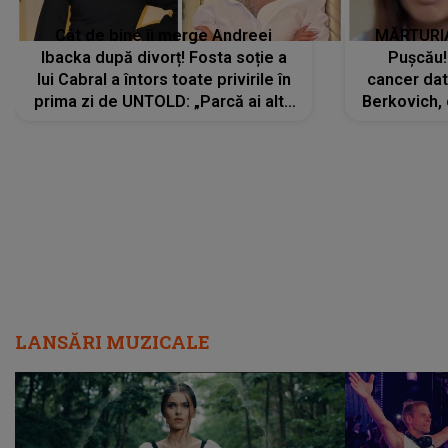
Cât de bine îi merge Andreei
MĂRTURIA
Ibacka după divorț! Fosta soție a
Pușcău!
lui Cabral a întors toate privirile în
cancer dato
prima zi de UNTOLD: „Parcă ai altă
Berkovich, 
strălucire, emani putere,
accident ru
încredere, siguranță...”
Dacă nu 
LANSĂRI MUZICALE