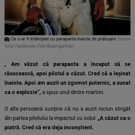
Ce s-ar fi întâmplat cu parapanta înainte de prăbuşire
(sursa
foto: Facebook/ Felix Baumgartner)
„
Am văzut că parapanta a început să se
răsucească, apoi pilotul a căzut. Cred că a leșinat
înainte. Apoi am auzit un zgomot puternic, a sunat
ca o explozie”,
a spus unul dintre martori.
O alta persoană susține că nu a auzit niciun strigăt
din partea pilotului la impactul cu solul:
„A căzut ca o
piatră. Cred că era deja inconștient.