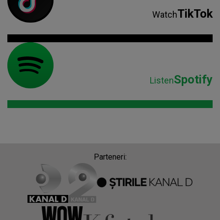
TikTok
Watch
Spotify
Listen
Parteneri: