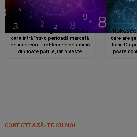
HOROSCOP 7 august 2026. Zodia
HOROSCOP 
care intră într-o perioadă marcată
care are șa
de încercări. Problemele se adună
bani. O opo
din toate părțile, iar o veste
poate schi
neașteptată îi dă planurile peste
la
cap
CONECTEAZĂ-TE CU NOI