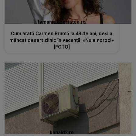
tvmania.libertatea.ro
Cum arată Carmen Brumă la 49 de ani, deși a
mâncat desert zilnic în vacanță: «Nu e noroc!»
[FOTO]
kanald2.ro