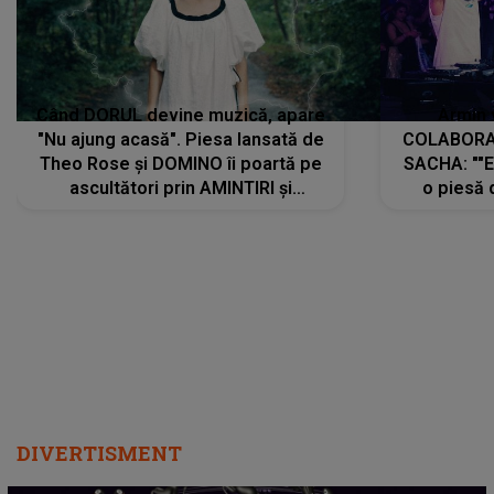
Când DORUL devine muzică, apare
Armin 
"Nu ajung acasă". Piesa lansată de
COLABORAR
Theo Rose și DOMINO îi poartă pe
SACHA: ""E
ascultători prin AMINTIRI și
o piesă 
REGĂSIRI, iar drumul emoțiilor
imediat pre
trece prin sufletul publicului:
cu mine șt
"Pentru toți cei care au plecat
păstrăm do
departe ca să le fie mai bine"
DIVERTISMENT