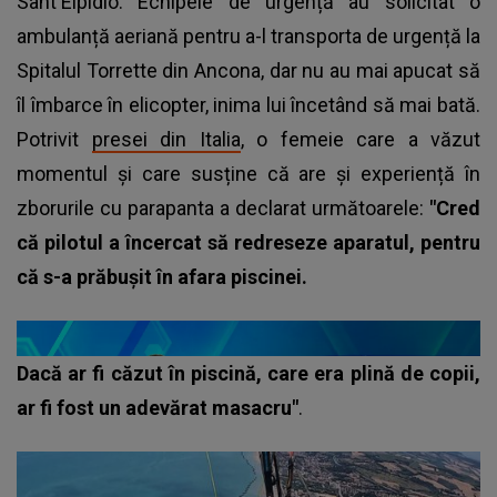
Sant'Elpidio. Echipele de urgență au solicitat o
ambulanță aeriană pentru a-l transporta de urgență la
Spitalul Torrette din Ancona, dar nu au mai apucat să
îl îmbarce în elicopter, inima lui încetând să mai bată.
Potrivit
presei din Italia
, o femeie care a văzut
momentul și care susține că are și experiență în
zborurile cu parapanta a declarat următoarele:
"Cred
că pilotul a încercat să redreseze aparatul, pentru
că s-a prăbușit în afara piscinei.
Dacă ar fi căzut în piscină, care era plină de copii,
ar fi fost un adevărat masacru"
.