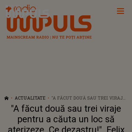
Radio Impuls
ACTUALITATE
"A FĂCUT DOUĂ SAU TREI VIRAJE
PENTRU A CĂUTA UN LOC SĂ
"A făcut două sau trei viraje
ATERIZEZE. CE DEZASTRU!". FELIX
BAUMGARTNER AR FI ATERIZAT
pentru a căuta un loc să
INTENȚIONAT ÎN AFARA PISCINEI.
aterizeze. Ce dezastru!". Felix
MOTIVUL PENTRU CARE A