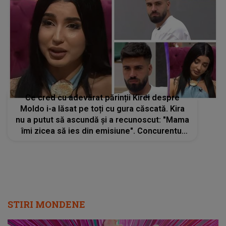
Ce cred cu adevărat părinții Kirei despre
Moldo i-a lăsat pe toți cu gura căscată. Kira
nu a putut să ascundă și a recunoscut: "Mama
îmi zicea să ies din emisiune". Concurentul
din Casa Iubirii nu se aștepta să zică așa
ceva despre el: "Serios?"
STIRI MONDENE