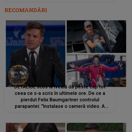
RECOMANDĂRI
DETALIUL scos la iveală dă peste cap tot
ceea ce s-a scris în ultimele ore. De ce a
pierdut Felix Baumgartner controlul
parapantei: "Instalase o cameră video. A
încercat să deschidă parașuta de urgență,
dar nu s-a activat la timp".