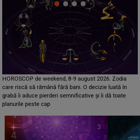
Emanuel a ținut ACEST DETALIU ASCUNS până
acum! În fața Alexandrei, concurentul din Casa Iubirii
face o MĂRTURISIRE NEAȘTEPTATĂ despre mama
sa: "I-am spus și ei în față, eu nu te iubesc pentru
că..."