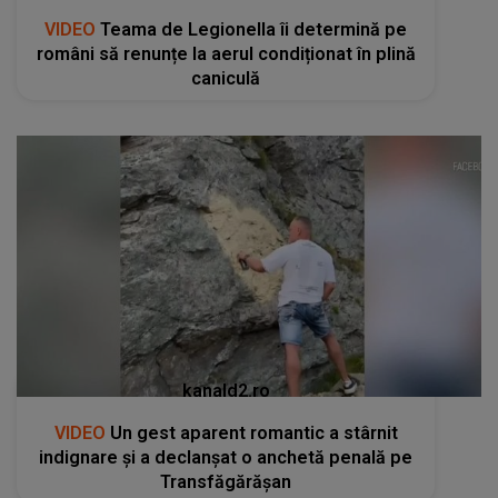
VIDEO
Teama de Legionella îi determină pe
români să renunțe la aerul condiționat în plină
caniculă
kanald2.ro
VIDEO
Un gest aparent romantic a stârnit
indignare și a declanșat o anchetă penală pe
Transfăgărășan